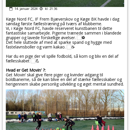
14. januar 2024
kl. 21:36
Køge Nord FC, IF Frem Bjæverskov og Køge BK havde i dag
søndag første fællestræning på tværs af klubberne.
Vi, i Køge Nord FC, havde reserveret kunstbanen til dette
fantastiske samarbejde. Pigerne trænede sammen i blandede
grupper og lavede forskellige øvelser.
Det hele sluttede af med at sparke spand og hygge med
fastelavnsboller og varm kakao.
Har
du en pige der vil spille fodbold, så kom og bliv en del af
fællesskabet
Hvad er Get Movin' ?:
Get Movin’ skal give flere piger og kvinder adgang til
boldbanerne, så de kan blive en del af stærke fællesskaber og
herigennem skabe personlig udvikling og øget mental sundhed.