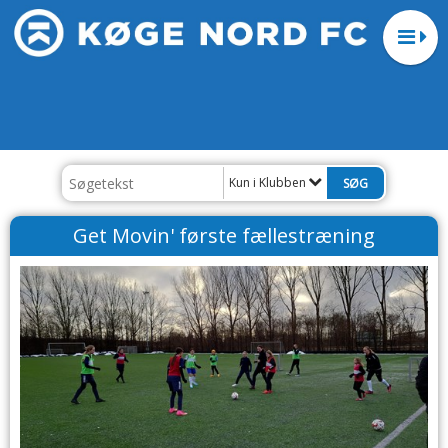
Kun i Klubben
Get Movin' første fællestræning