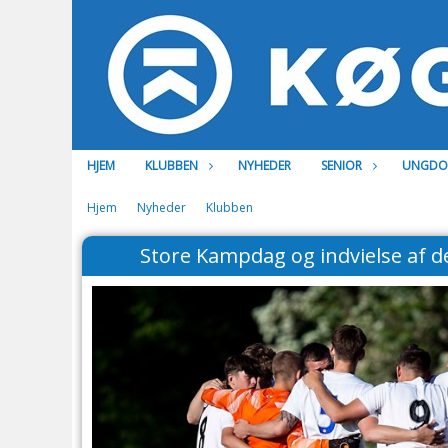
HJEM
KLUBBEN
NYHEDER
SENIOR
UNGD
Hjem
Nyheder
Klubben
Store Kampdag og indvielse af 