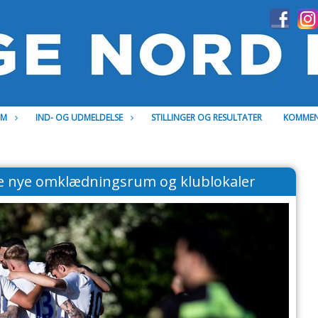
OM
IND- OG UDMELDELSE
STILLINGER OG RESULTATER
KOMMEN
de nye omklædningsrum og klublokaler